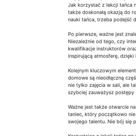
Jak korzystać z lekcji tańca 
także doskonałą okazją do ro
nauki tańca, trzeba podejść 
Po pierwsze, ważne jest znal
Niezależnie od tego, czy int
kwalifikacje instruktorów or
inspirującą atmosferę, dzięki
Kolejnym kluczowym elemente
domowe są nieodłączną części
nie tylko zajęcia w sali, al
szybciej zauważysz postępy 
Ważne jest także otwarcie n
taniec, który początkowo nie
swojego talentu. Nie bój si
Korzystając z lekcji tańca na