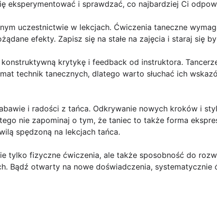
się eksperymentować i sprawdzać, co najbardziej Ci odpow
arnym uczestnictwie w lekcjach. Ćwiczenia taneczne wymag
żądane efekty. Zapisz się na stałe na zajęcia i staraj się b
konstruktywną krytykę i feedback od instruktora. Tancerz
mat technik tanecznych, dlatego warto słuchać ich wskazó
 zabawie i radości z tańca. Odkrywanie nowych kroków i s
ego nie zapominaj o tym, że taniec to także forma ekspresj
hwilą spędzoną na lekcjach tańca.
nie tylko fizyczne ćwiczenia, ale także sposobność do roz
ch. Bądź otwarty na nowe doświadczenia, systematycznie ć