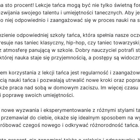
na sto procent! Lekcje tańca mogą być nie tylko świetną fo
zwijania swojego talentu i umiejętności tanecznych. Aby j
do niej odpowiednio i zaangażować się w proces nauki na s
ezienie odpowiedniej szkoły tańca, która spełnia nasze ocz
eresuje nas taniec klasyczny, hip-hop, czy taniec towarzys
az atmosferę panującą w szkole. Dobry nauczyciel potrafi s
 której nauka staje się przyjemnością, a postępy są widoczn
m korzystania z lekcji tańca jest regularność i zaangażow
ą nauki tańca i pozwalają utrwalić nowe kroki oraz popra
e także praca nad sobą w domowym zaciszu. Im więcej czasu
i poprawę swoich umiejętności.
a nowe wyzwania i eksperymentowanie z różnymi stylami ta
 przemawiał do ciebie, okaże się idealnym sposobem na wyr
ę próbować czegoś nowego i odkrywać różnorodność tańca.
 sto procent, nie zapominaj także o relaksie i odpoczynku. 