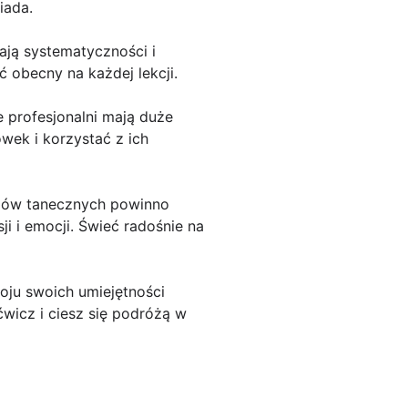
iada.
ają systematyczności i
yć obecny na każdej lekcji.
e profesjonalni mają duże
wek i korzystać z ich
tylów tanecznych powinno
i i emocji. Świeć radośnie na
woju swoich umiejętności
wicz i ciesz się podróżą w