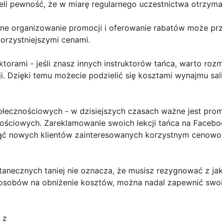
li pewność, że w miarę regularnego uczestnictwa otrzymaj
arne organizowanie promocji i oferowanie rabatów może pr
orzystniejszymi cenami.
uktorami - jeśli znasz innych instruktorów tańca, warto ro
. Dzięki temu możecie podzielić się kosztami wynajmu sali
łecznościowych - w dzisiejszych czasach ważne jest prom
ciowych. Zareklamowanie swoich lekcji tańca na Faceboo
ąć nowych klientów zainteresowanych korzystnym cenowo,
ji tanecznych taniej nie oznacza, że musisz rezygnować z j
posobów na obniżenie kosztów, można nadal zapewnić swo
 z