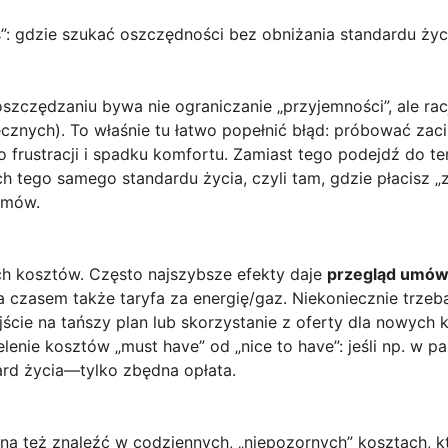
s”: gdzie szukać oszczędności bez obniżania standardu życ
czędzaniu bywa nie ograniczanie „przyjemności”, ale racj
cznych). To właśnie tu łatwo popełnić błąd: próbować zac
 frustracji i spadku komfortu. Zamiast tego podejdź do t
h tego samego standardu życia, czyli tam, gdzie płacisz 
umów.
ch kosztów. Często najszybsze efekty daje
przegląd umó
a czasem także taryfa za energię/gaz. Niekoniecznie trz
ście na tańszy plan lub skorzystanie z oferty dla nowych kl
lenie kosztów „must have” od „nice to have”: jeśli np. w pa
dard życia—tylko zbędna opłata.
a też znaleźć w codziennych, „niepozornych” kosztach, kt