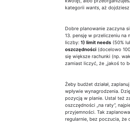
kwotę), albo przeorganizuje
kategorii
wants
, aż dojdziesz
Dobre planowanie zaczyna się
13. pensję w przeliczeniu na 
liczby:
1) limit needs
(50% lu
oszczędności
(docelowo 1000 
się większe rachunki (np. wak
zamiast liczyć, że „jakoś to b
Żeby budżet działał, zaplanu
wpływie wynagrodzenia. Dzięk
pozycją w planie. Ustal też 
oszczędności „na raty”, najp
przyjemności. Tak zaplanowan
regularnie, bez poczucia, że 