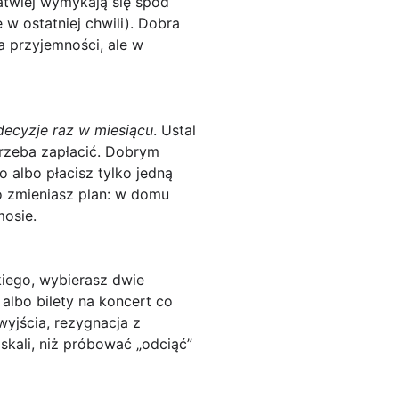
łatwiej wymykają się spod
 w ostatniej chwili). Dobra
a przyjemności, ale w
decyzje raz w miesiącu
. Ustal
 trzeba zapłacić. Dobrym
 albo płacisz tylko jedną
ko zmieniasz plan: w domu
mosie.
kiego, wybierasz dwie
albo bilety na koncert co
wyjścia, rezygnacja z
skali, niż próbować „odciąć”