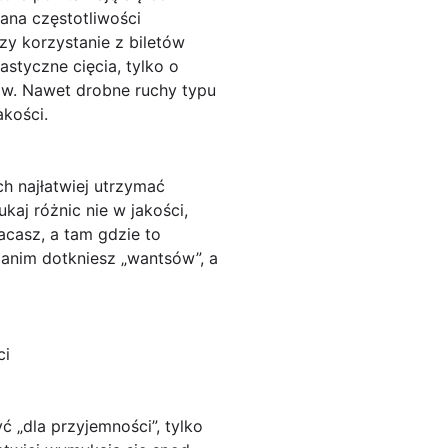
iana częstotliwości
zy korzystanie z biletów
styczne cięcia, tylko o
ków. Nawet drobne ruchy typu
akości.
h najłatwiej utrzymać
kaj różnic nie w jakości,
acasz, a tam gdzie to
anim dotkniesz „wantsów”, a
ci
ć „dla przyjemności”, tylko