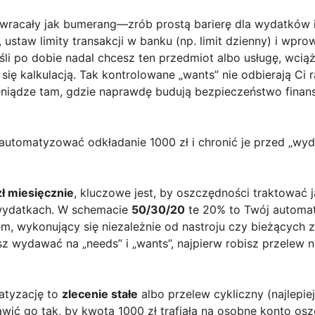
 wracały jak bumerang—zrób prostą barierę dla wydatków
, ustaw limity transakcji w banku (np. limit dzienny) i wpr
li po dobie nadal chcesz ten przedmiot albo usługę, wci
 się kalkulacją. Tak kontrolowane „wants” nie odbierają Ci r
niądze tam, gdzie naprawdę budują bezpieczeństwo finan
zautomatyzować odkładanie 1000 zł i chronić je przed „wy
ł miesięcznie
, kluczowe jest, by oszczędności traktować j
o wydatkach. W schemacie
50/30/20
te 20% to Twój automat
, wykonujący się niezależnie od nastroju czy bieżących z
z wydawać na „needs” i „wants”, najpierw robisz przelew 
atyzację to
zlecenie stałe
albo przelew cykliczny (najlepie
wić go tak, by kwota 1000 zł trafiała na osobne konto os