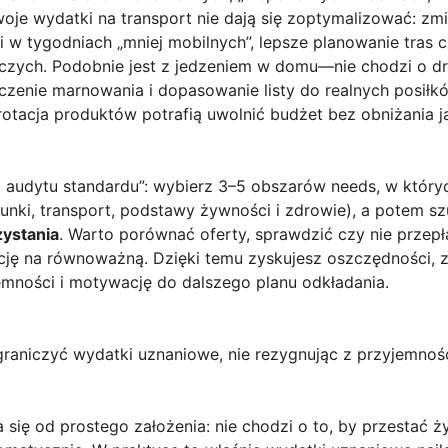
woje wydatki na transport nie dają się zoptymalizować: zm
w tygodniach „mniej mobilnych”, lepsze planowanie tras c
zych. Podobnie jest z jedzeniem w domu—nie chodzi o dra
iczenie marnowania i dopasowanie listy do realnych posił
 rotacja produktów potrafią uwolnić budżet bez obniżania j
audytu standardu”: wybierz 3–5 obszarów needs, w któryc
unki, transport, podstawy żywności i zdrowie), a potem szu
zystania
. Warto porównać oferty, sprawdzić czy nie przepł
ę na równoważną. Dzięki temu zyskujesz oszczędności, z
emności i motywację do dalszego planu odkładania.
ograniczyć wydatki uznaniowe, nie rezygnując z przyjemnoś
się od prostego założenia: nie chodzi o to, by przestać ży