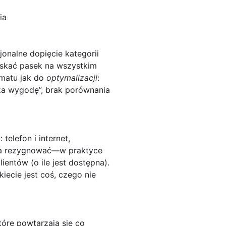
ia
onalne dopięcie kategorii
iskać pasek na wszystkim
ematu jak do
optymalizacji
:
„za wygodę”, brak porównania
w
: telefon i internet,
eba rezygnować—w praktyce
ientów (o ile jest dostępna).
kiecie jest coś, czego nie
óre powtarzają się co