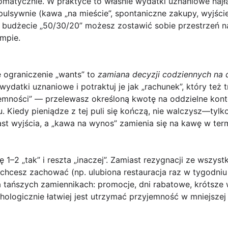
tomatycznie. W praktyce to właśnie wydatki uznaniowe naj
pulsywnie (kawa „na mieście”, spontaniczne zakupy, wyjście
y budżecie „50/30/20” możesz zostawić sobie przestrzeń n
mpie.
 ograniczenie „wants” to
zamiana decyzji codziennych na 
a wydatki uznaniowe i potraktuj je jak „rachunek”, który też
yjemności” — przelewasz określoną kwotę na oddzielne konto
u. Kiedy pieniądze z tej puli się kończą, nie walczysz—tyl
st wyjścia, a „kawa na wynos” zamienia się na kawę w ter
dę
1–2 „tak” i reszta „inaczej”
. Zamiast rezygnacji ze wszyst
 chcesz zachować (np. ulubiona restauracja raz w tygodniu 
na tańszych zamiennikach: promocje, dni rabatowe, krótsze 
hologicznie łatwiej jest utrzymać przyjemność w mniejszej 