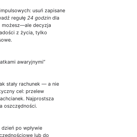
 impulsowych:
usuń zapisane
owadź regułę
24 godzin
dla
ąż możesz—ale decyzja
adości z życia, tylko
sowe.
datkami awaryjnymi”
ak stały rachunek — a nie
yczny cel: przelew
achcianek. Najprostsza
na oszczędności.
j dzień po wpływie
zczędnościowe lub do