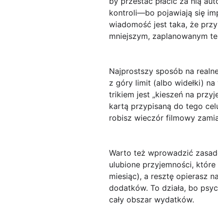
by przestać płacić za nią au
kontroli—bo pojawiają się im
wiadomość jest taka, że prz
mniejszym, zaplanowanym te
Najprostszy sposób na realne
z góry limit (albo widełki) n
trikiem jest „kieszeń na prz
kartą przypisaną do tego cel
robisz wieczór filmowy zamia
Warto też wprowadzić zasa
ulubione przyjemności, które
miesiąc), a resztę opierasz 
dodatków. To działa, bo psyc
cały obszar wydatków.