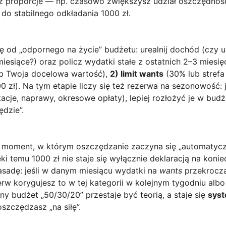
sz proporcje — np. czasowo zwiększysz udział oszczędno
 do stabilnego odkładania 1000 zł.
 od „odpornego na życie” budżetu: urealnij dochód (czy u
miesiące?) oraz policz wydatki stałe z ostatnich 2–3 miesię
b Twoja docelowa wartość),
2) limit wants
(30% lub strefa
zł). Na tym etapie liczy się też rezerwa na sezonowość: je
acje, naprawy, okresowe opłaty), lepiej rozłożyć je w budż
ędzie”.
j moment, w którym oszczędzanie zaczyna się „automatyczn
i temu 1000 zł nie staje się wyłącznie deklaracją na konie
zasadę: jeśli w danym miesiącu wydatki na
wants
przekroczą 
ierw korygujesz to w tej kategorii w kolejnym tygodniu al
y budżet „50/30/20” przestaje być teorią, a staje się
sys
oszczędzasz „na siłę”.