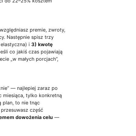
ści do 22–25% kosztem
względniasz premie, zwroty,
cy. Następnie spisz trzy
 elastyczna) i
3) kwotę
śli co jakiś czas pojawiają
ecie „w małych porcjach”,
ie” — najlepiej zaraz po
c miesiąca, tylko konkretną
plan, to nie tnąc
bo przesuwasz część
temem dowożenia celu
—