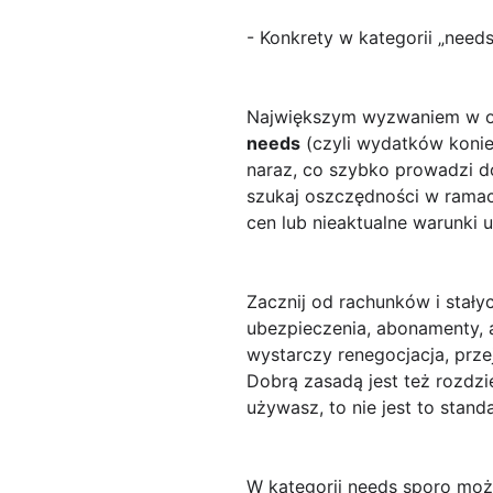
- Konkrety w kategorii „need
Największym wyzwaniem w osz
needs
(czyli wydatków konie
naraz, co szybko prowadzi do
szukaj oszczędności w ramac
cen lub nieaktualne warunki 
Zacznij od rachunków i stały
ubezpieczenia, abonamenty, 
wystarczy renegocjacja, przej
Dobrą zasadą jest też rozdzie
używasz, to nie jest to stan
W kategorii needs sporo możn