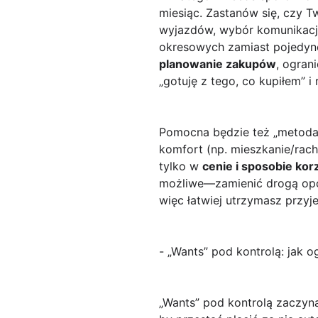
miesiąc. Zastanów się, czy T
wyjazdów, wybór komunikacji 
okresowych zamiast pojedync
planowanie zakupów
, ogran
„gotuję z tego, co kupiłem” i
Pomocna będzie też „metoda 
komfort (np. mieszkanie/rach
tylko w
cenie i sposobie kor
możliwe—zamienić drogą opcj
więc łatwiej utrzymasz przyj
- „Wants” pod kontrolą: jak 
„Wants” pod kontrolą
zaczyna 