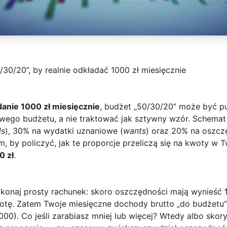
30/20”, by realnie odkładać 1000 zł miesięcznie
danie 1000 zł miesięcznie
, budżet „50/30/20” może być pu
ego budżetu, a nie traktować jak sztywny wzór. Schemat
ds
), 30% na wydatki uznaniowe (
wants
) oraz 20% na oszcz
m, by policzyć, jak te proporcje przeliczą się na kwoty w
0 zł
.
konaj prosty rachunek: skoro oszczędności mają wynieść
tę. Zatem Twoje miesięczne dochody brutto „do budżetu”
0). Co jeśli zarabiasz mniej lub więcej? Wtedy albo skory