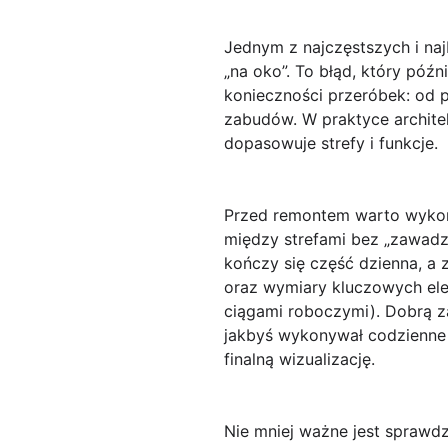
Jednym z najczęstszych i na
„na oko”
. To błąd, który póź
konieczności przeróbek: od 
zabudów. W praktyce archite
dopasowuje strefy i funkcje.
Przed remontem warto wykona
między strefami bez „zawadza
kończy się część dzienna, a
oraz
wymiary kluczowych e
ciągami roboczymi). Dobrą za
jakbyś wykonywał codzienne c
finalną wizualizację.
Nie mniej ważne jest sprawd