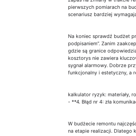
pierwszych pomiarach na bud
scenariusz bardziej wymagaj
Na koniec sprawdź budżet p
podpisaniem”
. Zanim zaakcep
gdzie są granice odpowiedzia
kosztorys nie zawiera kluczo
sygnał alarmowy. Dobrze przy
funkcjonalny i estetyczny, a 
kalkulator ryzyk: materiały, r
- **4. Błąd nr 4: zła komuni
W budżecie remontu najczęście
na etapie realizacji. Dlateg