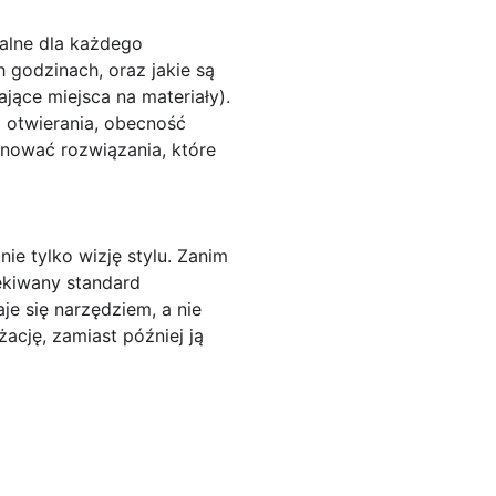
alne
dla każdego
 godzinach, oraz jakie są
ące miejsca na materiały).
b otwierania, obecność
onować rozwiązania, które
nie tylko wizję stylu. Zanim
zekiwany standard
je się narzędziem, a nie
cję, zamiast później ją