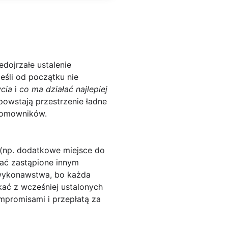
edojrzałe ustalenie
eśli od początku nie
cia
i
co ma działać najlepiej
 powstają przestrzenie ładne
 domowników.
(np. dodatkowe miejsce do
tać zastąpione innym
 wykonawstwa, bo każda
ać z wcześniej ustalonych
mpromisami i przepłatą za