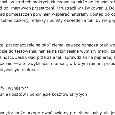
uchni i w strefach mokrych kluczowe są także
odległości r
i do „martwych przestrzeni” i frustracji w użytkowaniu.
kład pomieszczeń powinien wspierać naturalny dostęp do dz
zebne zasłony, refleksy i punkty oświetlenia tak, by nie 
że „przeznaczenie na oko” niemal zawsze oznacza brak wer
ędzie do testowania: nanieś na rzut realne wymiary mebli,
lności. Jeśli układ przejdzie taki sprawdzian na papierze,
czenie — a to zwykle jest moment, w którym remont przest
idywalnym efektem.
efy i wymiary**
wanie kosztów i pominięcie kosztów ukrytych
 wnętrz może przygotować świetny projekt wizualny, ale jeśl