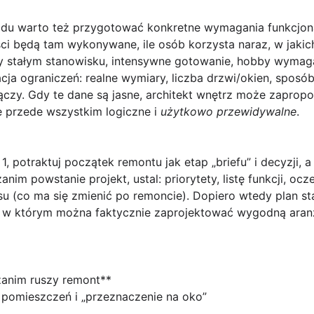
adu warto też przygotować
konkretne wymagania funkcjon
ci będą tam wykonywane, ile osób korzysta naraz, w jakich
zy stałym stanowisku, intensywne gotowanie, hobby wymagaj
acja ograniczeń: realne wymiary, liczba drzwi/okien, sposó
ączy. Gdy te dane są jasne, architekt wnętrz może zaprop
le przede wszystkim logiczne i
użytkowo przewidywalne
.
1, potraktuj początek remontu jak etap „briefu” i decyzji, a 
anim powstanie projekt, ustal: priorytety, listę funkcji, oc
su (co ma się zmienić po remoncie). Dopiero wtedy plan sta
w którym można faktycznie zaprojektować wygodną aranża
 zanim ruszy remont**
ad pomieszczeń i „przeznaczenie na oko”