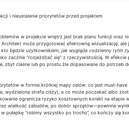
unkcji i nieustalenie priorytetów przed projektem
oblemów w projekcie wnętrz jest
brak planu funkcji
oraz ni
Architekt może przygotować efektowną wizualizację, ale j
:
kto będzie użytkownikiem
,
jak wygląda codzienny rytm ży
ybko zacznie “rozjeżdżać się” z rzeczywistością. W efekcie
ne, zbyt ciasne lub po prostu źle dopasowane do potrzeb
orytetów w formie krótkiej mapy celów: co jest
must-have
e, wydzielona strefa ciszy), a co może poczekać albo zos
dkowanie ogranicza ryzyko kosztownych korekt na etapie
rzez wielkość zabudów, po dobór sprzętów—powinna wynik
 w pułapkę “robimy wszystko po trochu”, co kończy się ko