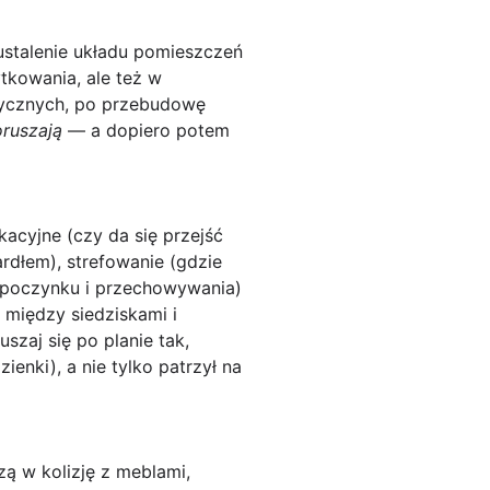
ustalenie układu pomieszczeń
ytkowania, ale też w
trycznych, po przebudowę
oruszają
— a dopiero potem
kacyjne
(czy da się przejść
ardłem),
strefowanie
(gdzie
odpoczynku i przechowywania)
 między siedziskami i
zaj się po planie tak,
enki), a nie tylko patrzył na
ą w kolizję z meblami,