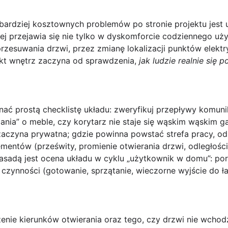
jbardziej kosztownych problemów po stronie projektu jest
niej przejawia się nie tylko w dyskomforcie codziennego uż
przesuwania drzwi, przez zmianę lokalizacji punktów elek
kt wnętrz zaczyna od sprawdzenia,
jak ludzie realnie się p
ć prostą checklistę układu: zweryfikuj
przepływy komuni
nia” o meble, czy korytarz nie staje się wąskim wąskim g
 zaczyna prywatna; gdzie powinna powstać strefa pracy, 
lementów
(prześwity, promienie otwierania drzwi, odległości
sadą jest ocena układu w cyklu „użytkownik w domu”: porus
zynności (gotowanie, sprzątanie, wieczorne wyjście do łazi
zenie
kierunków otwierania
oraz tego, czy drzwi nie wchodz