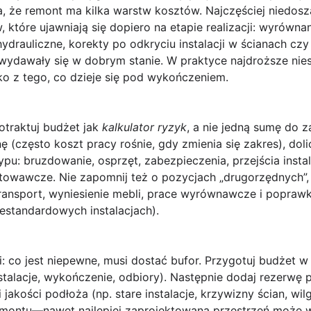
, że remont ma kilka warstw kosztów. Najczęściej niedos
, które ujawniają się dopiero na etapie realizacji: wyrówn
ydrauliczne, korekty po odkryciu instalacji w ścianach c
 wydawały się w dobrym stanie. W praktyce najdroższe nie
ko z tego, co dzieje się pod wykończeniem.
otraktuj budżet jak
kalkulator ryzyk
, a nie jedną sumę do 
nę
(często koszt pracy rośnie, gdy zmienia się zakres), dol
u: bruzdowanie, osprzęt, zabezpieczenia, przejścia instal
towawcze. Nie zapomnij też o pozycjach „drugorzędnych”, 
transport, wyniesienie mebli, prace wyrównawcze i popraw
estandardowych instalacjach).
i:
co jest niepewne
, musi dostać bufor. Przygotuj budżet w
stalacje, wykończenie, odbiory). Następnie dodaj rezerwę
jakości podłoża (np. stare instalacje, krzywizny ścian, wi
emontu
—nawet najlepiej zaprojektowana przestrzeń może