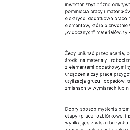
inwestor zbyt późno odkrywa
pominięcia pracy i materiałów
elektryce, dodatkowe prace h
elementów, które pierwotnie
„widocznych” materiałów, tyl
Żeby uniknąć przepłacania, p
środki na
materiały i robociz
z elementami dodatkowymi typ
urządzenia czy prace przygo
utylizacja gruzu i odpadów, 
zmianach w wymiarach lub ni
Dobry sposób myślenia brzm
etapy (prace rozbiórkowe, in
wynikające z wieku budynku i 
zapas na
zmiany w trakcie r