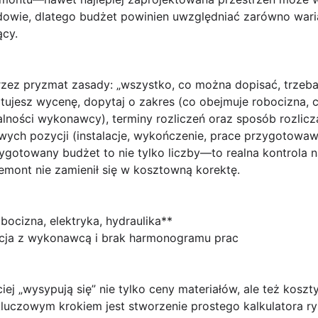
owie, dlatego budżet powinien uwzględniać zarówno warian
ący.
rzez pryzmat zasady:
„wszystko, co można dopisać, trzeb
tujesz wycenę, dopytaj o zakres (co obejmuje robocizna, c
lności wykonawcy), terminy rozliczeń oraz sposób rozlicz
wych pozycji (instalacje, wykończenie, prace przygotowawcz
gotowany budżet to nie tylko liczby—to realna kontrola n
remont nie zamienił się w kosztowną korektę.
obocizna, elektryka, hydraulika**
kacja z wykonawcą i brak harmonogramu prac
j „wysypują się” nie tylko ceny materiałów, ale też koszty
o kluczowym krokiem jest stworzenie prostego
kalkulatora r