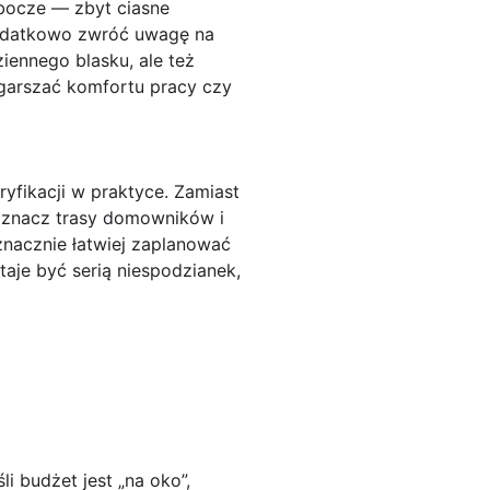
obocze
— zbyt ciasne
 Dodatkowo zwróć uwagę na
iennego blasku, ale też
pogarszać komfortu pracy czy
yfikacji w praktyce. Zamiast
 zaznacz trasy domowników i
 znacznie łatwiej zaplanować
aje być serią niespodzianek,
i budżet jest „na oko”,