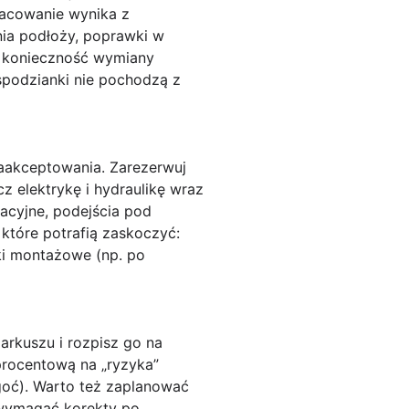
zacowanie wynika z
ania podłoży, poprawki w
zy konieczność wymiany
spodzianki nie pochodzą z
zaakceptowania. Zarezerwuj
icz
elektrykę
i
hydraulikę
wraz
acyjne, podejścia pod
które potrafią zaskoczyć:
ki montażowe (np. po
 arkuszu i rozpisz go na
 procentową na „ryzyka”
lgoć). Warto też zaplanować
 wymagać korekty po