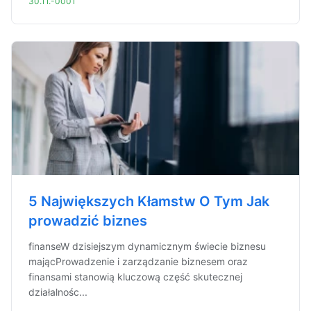
30.11.-0001
5 Największych Kłamstw O Tym Jak
prowadzić biznes
finanseW dzisiejszym dynamicznym świecie biznesu
mającProwadzenie i zarządzanie biznesem oraz
finansami stanowią kluczową część skutecznej
działalnośc...