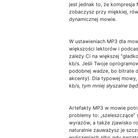
jest jednak to, że kompresja 
zobaczysz przy miękkiej, równ
dynamicznej mowie.
W ustawieniach MP3 dla mowy
większości lektorów i podca
zależy Ci na większej “gładko
kb/s
. Jeśli Twoje oprogramo
podobnej wadze, bo bitrate 
akcenty). Dla typowej mowy, 
kb/s, tym mniej słyszalne bę
Artefakty MP3 w mowie potra
problemy to: „szeleszczące”
wyrazów, a także zjawisko
r
naturalnie zauważysz je sz
wyliczeniach albo gdy narra