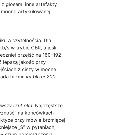
 z głosem: inne artefakty
 i mocno artykułowanej,
ku a czytelnością. Dla
kb/s
w trybie
CBR
, a jeśli
ieczniej przejść na
160–192
ć lepszą jakość przy
ejściach z ciszy w mocne
asada brzmi:
im bliżej 200
rwszy rzut oka
. Najczęstsze
iczność” na końcówkach
raktyce przy mowie brzmiącej
niejsze „S” w pytaniach,
hy szum pomieszczenia,