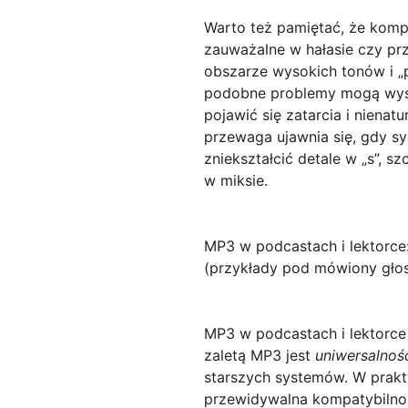
Warto też pamiętać, że kompr
zauważalne w hałasie czy pr
obszarze wysokich tonów i „
podobne problemy mogą wystę
pojawić się zatarcia i niena
przewaga ujawnia się, gdy sy
zniekształcić detale w „s”, 
w miksie.
MP3 w podcastach i lektorce: 
(przykłady pod mówiony gło
MP3 w podcastach i lektorce
zaletą MP3 jest
uniwersalnoś
starszych systemów. W prakty
przewidywalna kompatybilnoś