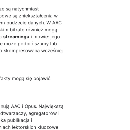
ze są natychmiast
powe są zniekształcenia w
nym budżecie danych. W AAC
kim bitrate również mogą
 o
streamingu
i mowie: jego
rate może podbić szumy lub
ocno skompresowana wcześniej
efakty mogą się pojawić
ują AAC i Opus. Największą
odtwarzaczy, agregatorów i
a publikacja i
niach lektorskich kluczowe