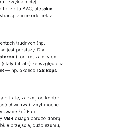
ku i zwykle mniej
 to, że to AAC, ale
jakie
tracją, a inne odcinek z
entach trudnych (np.
ał jest prostszy. Dla
stereo
(konkret zależy od
(stały bitrate) ze względu na
BR — np. okolice
128 kbps
bitrate, zacznij od kontroli
ność chwilowa), zbyt mocne
erowane źródło i
zy
VBR
osiąga bardzo dobrą
bkie przejścia, dużo szumu,