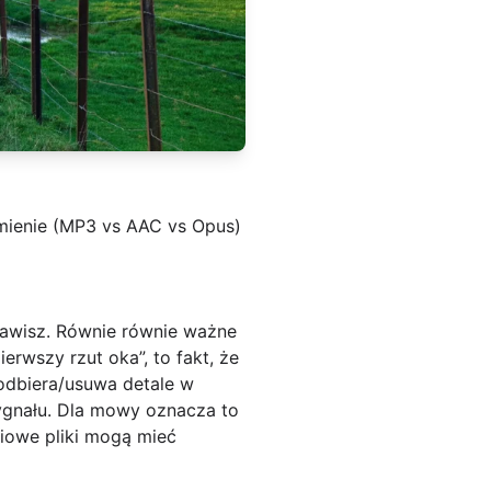
zmienie (MP3 vs AAC vs Opus)
awisz. Równie równie ważne
erwszy rzut oka”, to fakt, że
podbiera/usuwa detale w
sygnału. Dla mowy oznacza to
ściowe pliki mogą mieć