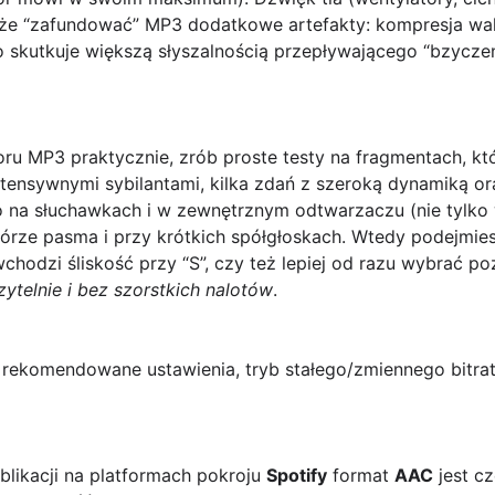
e “zafundować” MP3 dodatkowe artefakty: kompresja walc
, co skutkuje większą słyszalnością przepływającego “bzycz
ru MP3 praktycznie, zrób proste testy na fragmentach, kt
intensywnymi
sybilantami
, kilka zdań z szeroką dynamiką 
 na słuchawkach i w zewnętrznym odtwarzaczu (nie tylko 
órze pasma i przy krótkich spółgłoskach. Wtedy podejmies
wchodzi śliskość przy “S”, czy też lepiej od razu wybrać p
zytelnie i bez szorstkich nalotów
.
rekomendowane ustawienia, tryb stałego/zmiennego bitrate
likacji na platformach pokroju
Spotify
format
AAC
jest c