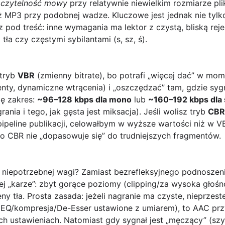
ą
czytelność mowy
przy relatywnie niewielkim rozmiarze pli
 MP3 przy podobnej wadze. Kluczowe jest jednak nie tylko
 pod treść: inne wymagania ma lektor z czystą, bliską rejes
a czy częstymi sybilantami (s, sz, ś).
 tryb
VBR
(zmienny bitrate), bo potrafi „więcej dać” w mom
enty, dynamiczne wtrącenia) i „oszczędzać” tam, gdzie sygn
ę zakres:
~96–128 kbps dla mono
lub
~160–192 kbps dla 
ania i tego, jak gęsta jest miksacja). Jeśli wolisz tryb
CBR
ipeline publikacji, celowałbym w wyższe wartości niż w V
bo CBR nie „dopasowuje się” do trudniejszych fragmentów.
niepotrzebnej wagi? Zamiast bezrefleksyjnego podnoszenia 
ej „karze”: zbyt gorące poziomy (clipping/za wysoka głoś
ny tła. Prosta zasada: jeżeli nagranie ma czyste, nieprzest
(EQ/kompresja/De-Esser ustawione z umiarem), to AAC pr
h ustawieniach. Natomiast gdy sygnał jest „męczący” (szy