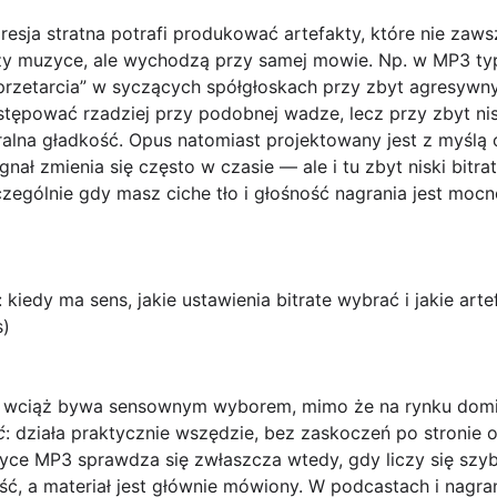
esja stratna potrafi produkować artefakty, które nie zaws
zy muzyce, ale wychodzą przy samej mowie. Np. w MP3 ty
przetarcia” w syczących spółgłoskach przy zbyt agresyw
pować rzadziej przy podobnej wadze, lecz przy zbyt nis
turalna gładkość. Opus natomiast projektowany jest z myślą
gnał zmienia się często w czasie — ale i tu zbyt niski bit
szczególnie gdy masz ciche tło i głośność nagrania jest m
kiedy ma sens, jakie ustawienia bitrate wybrać i jakie art
s)
wciąż bywa sensownym wyborem, mimo że na rynku domin
ć
: działa praktycznie wszędzie, bez zaskoczeń po stronie 
ce MP3 sprawdza się zwłaszcza wtedy, gdy liczy się szybk
ć, a materiał jest głównie mówiony. W podcastach i nagra