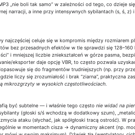
MP3 „nie boli tak samo” w zależności od tego, co dzieje się
ej narracji, a inne przy intensywnych sybilantach (s, ś, z)
 najczęściej celuje się w kompromis między rozmiarem pli
stów bez przesadnych efektów w tle sprawdzi się
128–160 
ści” i mniejszej liczbie zniekształceń w górze pasma, bezp
wanie/eksporter daje opcję
VBR
, to często pozwala uzyska
dopasowuje się do fragmentów trudniejszych (np. przy prz
gdzie liczy się zrozumiałość i brak “ziarna”, praktyczna z
dą mikrozgrzyty w wysokich częstotliwościach
.
fią być subtelne — i właśnie tego często
nie widać na pie
sybilanty
(głoski s/ś wchodzą w dodatkowy szum), „metal
ozmycia ataku
(słychać, jak spółgłoski tracą ostrość). W p
czególnie w momentach
cisza → dynamiczny akcent
(np. moc
tor mówi w swoim maksimum). Dźwięk tła (wentylatory, cic