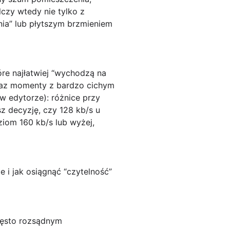
zy wtedy nie tylko z
enia” lub płytszym brzmieniem
óre najłatwiej “wychodzą na
oraz momenty z bardzo cichym
w edytorze): różnice przy
z decyzję, czy 128 kb/s u
oziom
160 kb/s lub wyżej
,
 i jak osiągnąć “czytelność”
zęsto rozsądnym