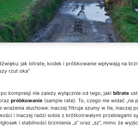
dźwięku: jak bitrate, kodek i próbkowanie wpływają na br
szy rzut oka”
po kompresji nie zależy wyłącznie od tego, jaki
bitrate
ust
oraz
próbkowanie
(sample rate). To, czego nie widać „na pi
 wrażenia słuchowe: inaczej filtruje szumy w tle, inaczej 
wości i inaczej radzi sobie z krótkotrwałymi przebiegami 
łgłosek i stabilności brzmienia „s” oraz „sz”, mimo że wyj