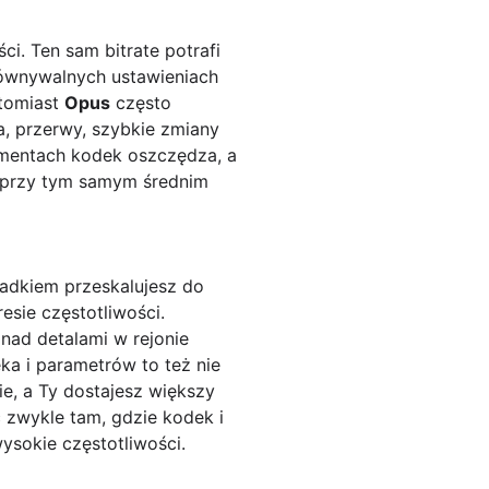
ci. Ten sam bitrate potrafi
ównywalnych ustawieniach
atomiast
Opus
często
a, przerwy, szybkie zmiany
agmentach kodek oszczędza, a
a przy tym samym średnim
padkiem przeskalujesz do
esie częstotliwości.
 nad detalami w rejonie
a i parametrów to też nie
e, a Ty dostajesz większy
c zwykle tam, gdzie kodek i
wysokie częstotliwości.