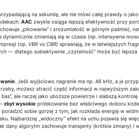
rzypadającą na sekundę, ale nie mówi całej prawdy o jakoś
kodekach:
AAC
zwykle osiąga lepszą efektywność przy por
zachowuje „pikowanie” i zrozumiałość w górnym paśmie), n
e dynamicznie zmieniają się w czasie (np. intensywna mow
presji (np.
VBR
vs
CBR
) sprawiają, że w łatwiejszych fr
ych — dlatego subiektywnie „czytelność” może być lepsz
owanie
. Jeśli wyjściowo nagranie ma np. 48 kHz, a je przy
rzeby, możesz stracić część informacji w najwyższym zakr
 bas”, ale raczej jako uboższe powietrze i słabszą kontrolę
 —
zbyt wysokie
próbkowanie bez właściwego doboru kodek
oradzić sobie gorzej z tym, jak rozkłada energię w widmi
sku. Najbardziej „widoczny” efekt na uchu pojawia się wię
 jak dany algorytm zachowuje transjenty (krótkie zmiany) i 