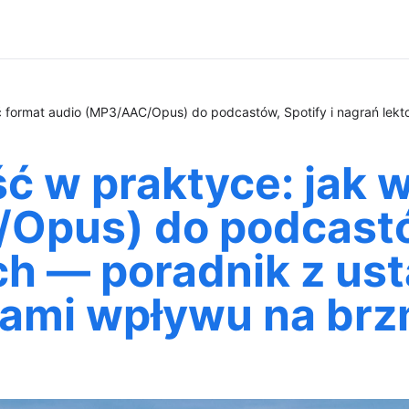
ć format audio (MP3/AAC/Opus) do podcastów, Spotify i nagrań lekto
ść w praktyce: jak 
Opus) do podcastów
ch — poradnik z us
adami wpływu na brz