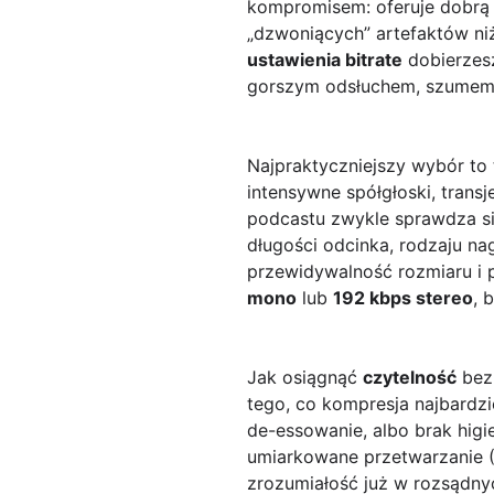
kompromisem: oferuje dobr
„dzwoniących” artefaktów niż
ustawienia bitrate
dobierzesz
gorszym odsłuchem, szumem tł
Najpraktyczniejszy wybór to
intensywne spółgłoski, transj
podcastu zwykle sprawdza si
długości odcinka, rodzaju nagr
przewidywalność rozmiaru i p
mono
lub
192 kbps stereo
, 
Jak osiągnąć
czytelność
bez 
tego, co kompresja najbardzi
de-essowanie, albo brak higie
umiarkowane przetwarzanie 
zrozumiałość już w rozsądnyc