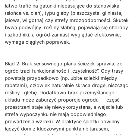
łatwo trafić na gatunki niepasujące do stanowiska
(słońce vs. cień), typu gleby (piaszczysta, gliniasta,
jałowa, wilgotna) czy strefy mrozoodporności. Skutek
bywa podwójny: rośliny słabną, pojawiają się choroby
i szkodniki, a ogród zamiast wyglądać efektownie,
wymaga ciągłych poprawek.
Błąd 2: Brak sensownego planu ścieżek
sprawia, że
ogród traci funkcjonalność i „czytelność”. Gdy trasy
powstają przypadkowo (np. ubite ścieżki między
rabatami), człowiek naturalnie skraca drogę, niszcząc
rośliny i glebę. Dodatkowo brak przemyślanego
układu może zaburzyć proporcje ogrodu — część
przestrzeni staje się niewykorzystana, a wejście lub
strefa wypoczynku nie mają odpowiedniego
prowadzenia wzroku. W praktyce ścieżki powinny
łączyć dom z kluczowymi punktami: tarasem,