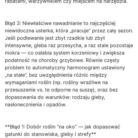
rabatami, warzywnikiem czy miejscem na narzędzia.
Błąd 3: Niewłaściwe nawadnianie
to najczęściej
niewidoczna usterka, która „pracuje” przez cały sezon.
Jeśli podlewanie jest zbyt rzadkie lub zbyt
intensywne, gleba raz przesycha, a raz stale pozostaje
mokra — co osłabia system korzeniowy i zwiększa
podatność na choroby grzybowe. Równie częsty
problem to automatyczny harmonogram ustawiony
„na stałe”, bez uwzględnienia różnic między
wymaganiami roślin (np. rośliny wrażliwe na
przesuszenie vs. te odporne na suszę), oraz bez
dopasowania do warunków: rodzaju gleby,
nasłonecznienia i opadów.
**Błąd 1: Dobór roślin “na oko” — jak dopasować
gatunki do stanowiska, gleby i strefy**