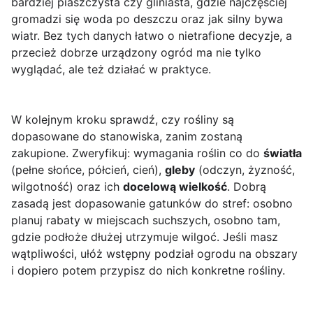
bardziej piaszczysta czy gliniasta, gdzie najczęściej
gromadzi się woda po deszczu oraz jak silny bywa
wiatr. Bez tych danych łatwo o nietrafione decyzje, a
przecież dobrze urządzony ogród ma nie tylko
wyglądać, ale też działać w praktyce.
W kolejnym kroku sprawdź, czy rośliny są
dopasowane do stanowiska, zanim zostaną
zakupione. Zweryfikuj: wymagania roślin co do
światła
(pełne słońce, półcień, cień),
gleby
(odczyn, żyzność,
wilgotność) oraz ich
docelową wielkość
. Dobrą
zasadą jest dopasowanie gatunków do stref: osobno
planuj rabaty w miejscach suchszych, osobno tam,
gdzie podłoże dłużej utrzymuje wilgoć. Jeśli masz
wątpliwości, ułóż wstępny podział ogrodu na obszary
i dopiero potem przypisz do nich konkretne rośliny.