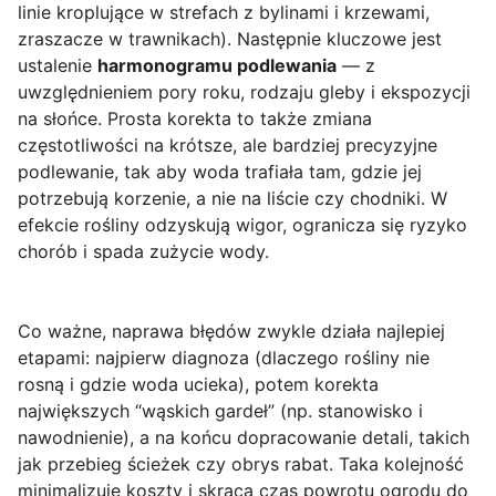
linie kroplujące w strefach z bylinami i krzewami,
zraszacze w trawnikach). Następnie kluczowe jest
ustalenie
harmonogramu podlewania
— z
uwzględnieniem pory roku, rodzaju gleby i ekspozycji
na słońce. Prosta korekta to także zmiana
częstotliwości na krótsze, ale bardziej precyzyjne
podlewanie, tak aby woda trafiała tam, gdzie jej
potrzebują korzenie, a nie na liście czy chodniki. W
efekcie rośliny odzyskują wigor, ogranicza się ryzyko
chorób i spada zużycie wody.
Co ważne, naprawa błędów zwykle działa najlepiej
etapami: najpierw diagnoza (dlaczego rośliny nie
rosną i gdzie woda ucieka), potem korekta
największych “wąskich gardeł” (np. stanowisko i
nawodnienie), a na końcu dopracowanie detali, takich
jak przebieg ścieżek czy obrys rabat. Taka kolejność
minimalizuje koszty i skraca czas powrotu ogrodu do