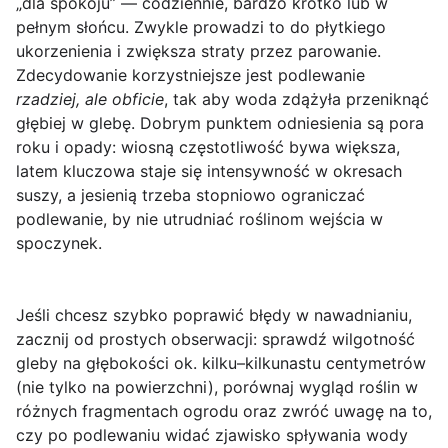
„dla spokoju” — codziennie, bardzo krótko lub w
pełnym słońcu. Zwykle prowadzi to do płytkiego
ukorzenienia i zwiększa straty przez parowanie.
Zdecydowanie korzystniejsze jest podlewanie
rzadziej, ale obficie
, tak aby woda zdążyła przeniknąć
głębiej w glebę. Dobrym punktem odniesienia są pora
roku i opady: wiosną częstotliwość bywa większa,
latem kluczowa staje się intensywność w okresach
suszy, a jesienią trzeba stopniowo ograniczać
podlewanie, by nie utrudniać roślinom wejścia w
spoczynek.
Jeśli chcesz szybko poprawić błędy w nawadnianiu,
zacznij od prostych obserwacji: sprawdź wilgotność
gleby na głębokości ok. kilku–kilkunastu centymetrów
(nie tylko na powierzchni), porównaj wygląd roślin w
różnych fragmentach ogrodu oraz zwróć uwagę na to,
czy po podlewaniu widać zjawisko spływania wody