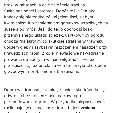
braki w rabatach, a całe założenie traci na
funkcjonalności i estetyce. Dobór roślin “na oko”
kończy się nierzadko żółknięciem liści, słabym
kwitnieniem lub zamieraniem gatunków wrażliwych na
suszę albo mróz. Jeśli do tego dochodzi brak
przemyślanego układu ścieżek, użytkownicy ogrodu
chodzą “na skróty”, co skutkuje stratami w trawniku,
ubiciem gleby i szybszym niszczeniem nasadzeń przy
krawędziach rabat. Z kolei niewłaściwe nawadnianie
prowadzi do sporych wahań wilgotności — raz
przesuszenie, raz przelanie — a to sprzyja chorobom
grzybowym i problemom z korzeniami.
Dobra wiadomość jest taka, że wiele skutków da się
odwrócić bez konieczności całkowitego
przebudowania ogrodu. W przypadku niepasujących
roślin najczęściej najlepszą korektą jest
zmiana