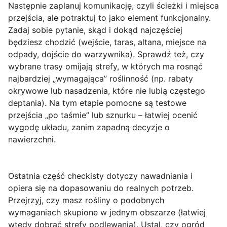
Następnie zaplanuj komunikację, czyli ścieżki i miejsca
przejścia, ale potraktuj to jako element funkcjonalny.
Zadaj sobie pytanie, skąd i dokąd najczęściej
będziesz chodzić (wejście, taras, altana, miejsce na
odpady, dojście do warzywnika). Sprawdź też, czy
wybrane trasy omijają strefy, w których ma rosnąć
najbardziej „wymagająca” roślinność (np. rabaty
okrywowe lub nasadzenia, które nie lubią częstego
deptania). Na tym etapie pomocne są testowe
przejścia „po taśmie” lub sznurku – łatwiej ocenić
wygodę układu, zanim zapadną decyzje o
nawierzchni.
Ostatnia część checkisty dotyczy nawadniania i
opiera się na dopasowaniu do realnych potrzeb.
Przejrzyj, czy masz rośliny o podobnych
wymaganiach skupione w jednym obszarze (łatwiej
wtedy dobrać strefy podlewania). Ustal, czy ogród