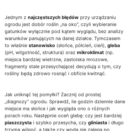
Jednym z
najczęstszych błędów
przy urządzaniu
ogrodu jest dobór roślin „na oko”, czyli wybieranie
gatunków wyłącznie pod kątem wyglądu, bez analizy
warunków panujących na danej działce. Tymczasem
to właśnie
stanowisko
(słońce, półcień, cień),
gleba
(pH, wilgotność, struktura) oraz
mikroklimat
(np.
miejsca bardziej wietrzne, zastoiska mrozowe,
fragmenty stale przesychające) decydują o tym, czy
rośliny będą zdrowo rosnąć i obficie kwitnąć.
Jak uniknąć tej pomyłki? Zacznij od prostej
„diagnozy” ogrodu. Sprawdź, ile godzin dziennie dane
miejsce ma słońce i jak wygląda ono o różnych
porach roku. Następnie oceń glebę: czy jest bardziej
piaszczysta
i szybko przesycha, czy
gliniasta
i długo
trzyma wilgoć, a także czy woda nie zalega po