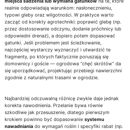
miejsca sadzenia lub wymiana gatunków
na te, które
realnie odpowiadają warunkom: nasłonecznieniu,
typowi gleby oraz wilgotności. W praktyce warto
zacząć od korekty agrotechniki: poprawić glebę (np.
przez dostosowanie odczynu, dodanie próchnicy lub
odpowiedni drenaż), a dopiero potem dopasować
gatunki. Jeśli problemem jest ścieżkowanie,
najczęściej wystarczy wyznaczyć i utwardzić te
fragmenty, po których faktycznie poruszają się
domownicy i goście — ogrodowa “chęć skrótów” da
się uporządkować, projektując przebiegi nawierzchni
zgodnie z naturalnymi trasami w ogrodzie.
Najbardziej odczuwalną różnicę zwykle daje jednak
korekta nawodnienia. Przelanie bywa równie
szkodliwe jak przesuszenie, dlatego pierwszym
krokiem powinno być dopasowanie
systemu
nawadniania
do wymagań roślin i specyfiki rabat (np.