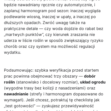
będzie nawadniany ręcznie czy automatycznie, i
zaplanuj harmonogram pod sezon: inaczej wygląda
podlewanie wiosną, inaczej w upały, a inaczej po
dłuższych opadach. Zwróć uwagę także na
praktyczne detale — czy woda dojdzie do rabat bez
„martwych punktów”, czy kierunek zraszania nie
uderza w liście roślin w sposób zwiększający ryzyko
chorób oraz czy system ma możliwość regulacji
wydatku.
Podsumowując: szybka weryfikacja przed startem
prac powinna obejmować trzy obszary —
dobór
roślin
(stanowisko i docelowy rozmiar),
układ ogrodu
(wygodne trasy bez kolizji z nasadzeniami) oraz
nawadnianie
(strefy i harmonogram dopasowane do
wymagań). Jeśli chcesz, potraktuj tę checklistę jak
„test gotowości” — zyskujesz przewidywalność