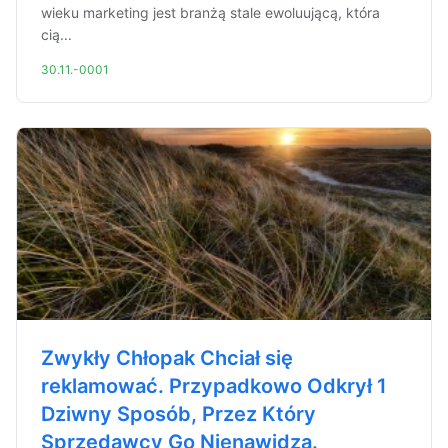
wieku marketing jest branżą stale ewoluującą, która
cią...
30.11.-0001
Zwykły Chłopak Chciał się
reklamować. Przypadkowo Odkrył 1
Dziwny Sposób, Przez Który
Sprzedawcy Go Nienawidzą.