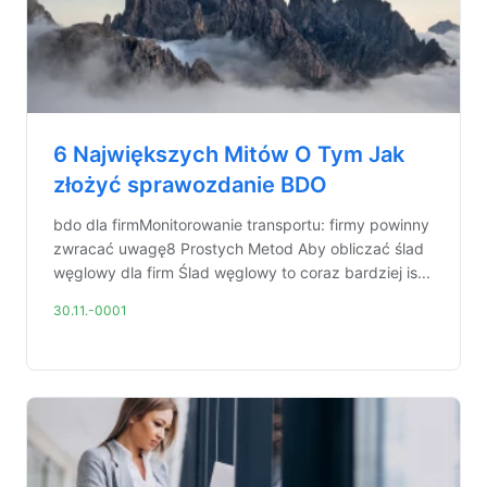
6 Największych Mitów O Tym Jak
złożyć sprawozdanie BDO
bdo dla firmMonitorowanie transportu: firmy powinny
zwracać uwagę8 Prostych Metod Aby obliczać ślad
węglowy dla firm Ślad węglowy to coraz bardziej is...
30.11.-0001