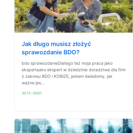
Jak długo musisz złożyć
sprawozdanie BDO?
bdo sprawozdanieDlatego też moja praca jako
ekspertaako ekspert w dziedzinie doradztwa dla firm
z zakresu BDO i KOBiZE, jestem świadomy, jak
ważne jes...
30.11.-0001