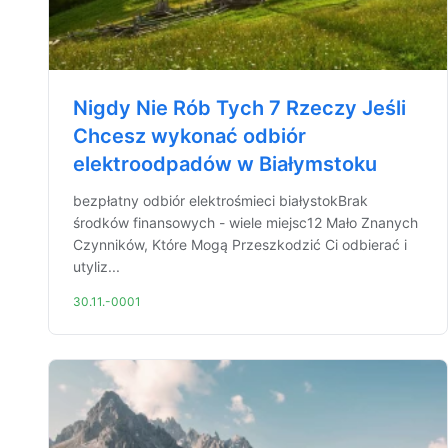
Nigdy Nie Rób Tych 7 Rzeczy Jeśli
Chcesz wykonać odbiór
elektroodpadów w Białymstoku
bezpłatny odbiór elektrośmieci białystokBrak
środków finansowych - wiele miejsc12 Mało Znanych
Czynników, Które Mogą Przeszkodzić Ci odbierać i
utyliz...
30.11.-0001