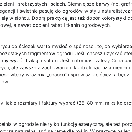
zieleni i srebrzystych liściach. Ciemniejsze barwy (np. gra
legancji i świetnie pasują do ogrodów w stylu naturalisty
 się w słońcu. Dobrą praktyką jest też dobór kolorystyki d
kowej, a nawet odcieni rabat i tkanin ogrodowych.
ysu do ścieżek warto myśleć o spójności: to, co wybierzes
ozostałych fragmentów ogrodu. Jeśli chcesz uzyskać efekt 
any wybór frakcji i koloru. Jeśli natomiast zależy Ci na ba
cji, ale zawsze z zachowaniem kontroli nad uziarnieniem 
niesz wtedy wrażenia „chaosu” i sprawisz, że ścieżka będ
nów.
ży: jakie rozmiary i faktury wybrać (25–80 mm, miks kolor
ełnią w ogrodzie nie tylko funkcję estetyczną, ale też por
i tworzą naturalną, spójną ramę dla roślin. W praktyce najle