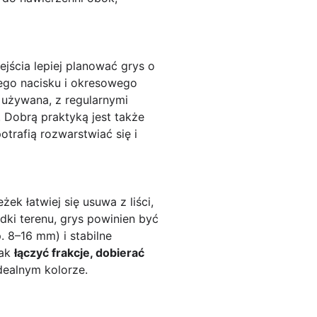
jścia lepiej planować grys o
zego nacisku i okresowego
j używana, z regularnymi
 Dobrą praktyką jest także
trafią rozwarstwiać się i
ek łatwiej się usuwa z liści,
dki terenu, grys powinien być
. 8–16 mm) i stabilne
jak
łączyć frakcje, dobierać
dealnym kolorze.