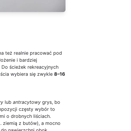
ma też realnie pracować pod
łożenie i bardziej
 Do ścieżek rekreacyjnych
jścia wybiera się zwykle
8–16
wy
lub
antracytowy
grys, bo
mpozycji częsty wybór to
mi o drobnych liściach.
. ziemią z butów), a mocno
 do nawierzchni obok,