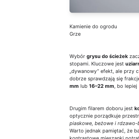
Kamienie do ogrodu
Grze
Wybór
grysu do ścieżek
zacz
stopami. Kluczowe jest
uziar
„dywanowy” efekt, ale przy
dobrze sprawdzają się frakcj
mm
lub
16–22 mm
, bo lepiej
Drugim filarem doboru jest
k
optycznie porządkuje przestr
piaskowe, beżowe i rdzawo
Warto jednak pamiętać, że ba
kontrastowe mieszanki potra