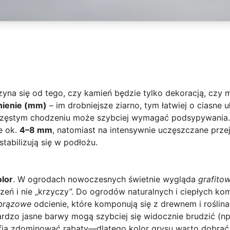
yna się od tego, czy kamień będzie tylko dekoracją, czy 
nienie (mm)
– im drobniejsze ziarno, tym łatwiej o ciasne u
 częstym chodzeniu może szybciej wymagać podsypywania.
e ok.
4–8 mm
, natomiast na intensywnie uczęszczane prze
 stabilizują się w podłożu.
olor
. W ogrodach nowoczesnych świetnie wygląda
grafito
zeń i nie „krzyczy”. Do ogrodów naturalnych i ciepłych ko
-brązowe
odcienie, które komponują się z drewnem i roślina
rdzo jasne barwy mogą szybciej się widocznie brudzić (np
fią zdominować rabaty—dlatego kolor grysu warto dobrać