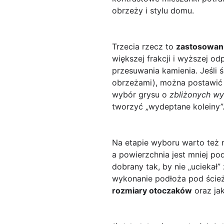
obrzeży i stylu domu.
Trzecia rzecz to
zastosowan
większej frakcji i wyższej 
przesuwania kamienia. Jeśli 
obrzeżami), można postawić n
wybór grysu o
zbliżonych w
tworzyć „wydeptane koleiny”
Na etapie wyboru warto też my
a powierzchnia jest mniej pod
dobrany tak, by nie „uciekał”
wykonanie podłoża pod ścież
rozmiary otoczaków
oraz jak