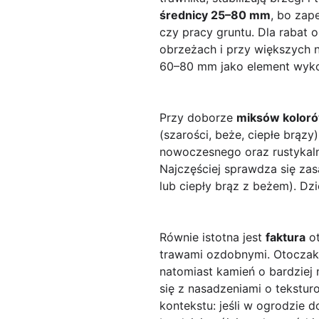
średnicy 25–80 mm
, bo zap
czy pracy gruntu. Dla rabat o
obrzeżach i przy większych 
60–80 mm jako element wyko
Przy doborze
miksów kolor
(szarości, beże, ciepłe brązy)
nowoczesnego oraz rustykalne
Najczęściej sprawdza się za
lub ciepły brąz z beżem). Dz
Równie istotna jest
faktura
ot
trawami ozdobnymi. Otoczaki
natomiast kamień o bardziej 
się z nasadzeniami o tekstur
kontekstu: jeśli w ogrodzie 