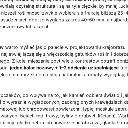
ewniają czytelną strukturę i są na tyle ciężkie, by mniej „
 niższej roślinności zwykle wybiera się frakcję bliższą 25
nasadzeniach dobrze wygląda zakres 40–60 mm, a najbardzi
ńczeniowy lub akcent.
ów
warto myśleć jak o palecie w projektowaniu krajobrazu.
 najłatwiej łączą się z większością gatunków roślin i dobrze
go. Z kolei mieszanie zbyt wielu kontrastów potrafi obni
sada:
jeden kolor bazowy + 1–2 odcienie uzupełniające
(np
ięki temu obrzeża pozostają naturalne, a rabaty wyglądają 
oczaków, bo wpływa na to, jak kamień odbiera światło i jak
 o wyraźnie wygładzonych, zaokrąglonych krawędziach daj
matowej lub chropowatej powierzchni lepiej maskuje zabru
owanych liściach (np. trawy, byliny o grubych liściach). W
dominuje gładki beton lub nowoczesne obrzeża, gładkie ot