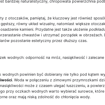
jest bardziej naturalistyczny, chropowata powierzchnia pod
aty z otoczaków, pamiętaj, że kluczowy jest również sposób
 gęstszy, równy układ wizualny, natomiast większe otoczak
 osadzenie kamieni. Przydatne jest także ułożenie
podkład
przerastanie chwastów i utrzymać porządek w obrzeżach. 
iarów pozostanie estetyczny przez dłuższy czas.
zek wodnych: odporność na mróz, nasiąkliwość i zalecane 
 wodnych powinien być dobierany nie tylko pod kątem wy
liwości
. Woda w połączeniu z zimowymi przymrozkami działa
 nasiąkliwości może z czasem ulegać łuszczeniu, a powierz
tego przy oczkach wodnych warto wybierać surowce, które
ne oraz mają niską zdolność do chłonięcia wody.