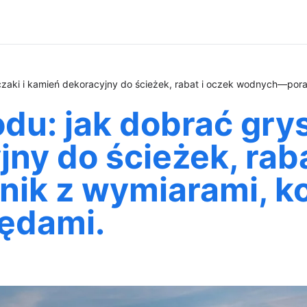
czaki i kamień dekoracyjny do ścieżek, rabat i oczek wodnych—pora
du: jak dobrać grys,
ny do ścieżek, raba
k z wymiarami, kol
łędami.