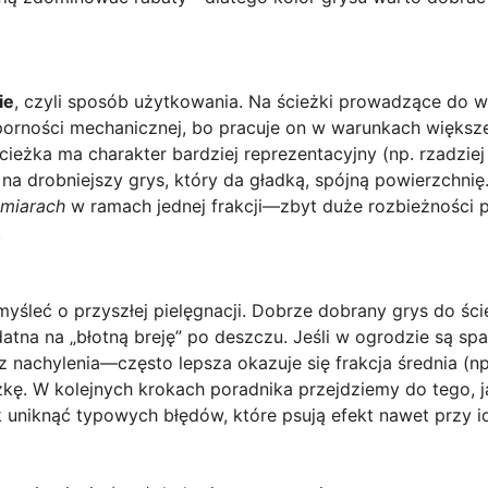
ie
, czyli sposób użytkowania. Na ścieżki prowadzące do we
odporności mechanicznej, bo pracuje on w warunkach więks
ścieżka ma charakter bardziej reprezentacyjny (np. rzadzie
a drobniejszy grys, który da gładką, spójną powierzchnię.
ymiarach
w ramach jednej frakcji—zbyt duże rozbieżności po
.
śleć o przyszłej pielęgnacji. Dobrze dobrany grys do ścież
atna na „błotną breję” po deszczu. Jeśli w ogrodzie są spa
 z nachylenia—często lepsza okazuje się frakcja średnia (np
kę. W kolejnych krokach poradnika przejdziemy do tego, 
 uniknąć typowych błędów, które psują efekt nawet przy i