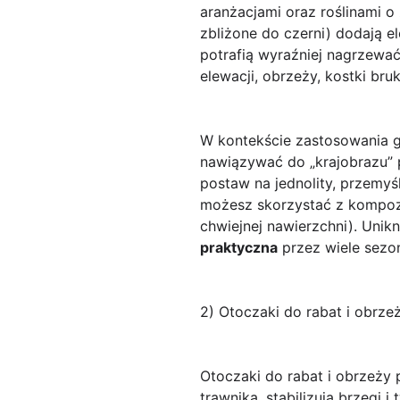
aranżacjami oraz roślinami o 
zbliżone do czerni) dodają e
potrafią wyraźniej nagrzewać
elewacji, obrzeży, kostki bru
W kontekście zastosowania gr
nawiązywać do „krajobrazu” p
postaw na jednolity, przemyśl
możesz skorzystać z kompozy
chwiejnej nawierzchni). Unik
praktyczna
przez wiele sezo
2) Otoczaki do rabat i obrze
Otoczaki do rabat i obrzeży p
trawnika, stabilizują brzegi 