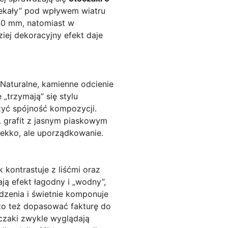
uciekały” pod wpływem wiatru
–40 mm, natomiast w
ej dekoracyjny efekt daje
 Naturalne, kamienne odcienie
 „trzymają” się stylu
żyć spójność kompozycji.
. grafit z jasnym piaskowym
lekko, ale uporządkowanie.
 kontrastuje z liśćmi oraz
ą efekt łagodny i „wodny”,
dzenia i świetnie komponuje
arto też dopasować fakturę do
oczaki zwykle wyglądają