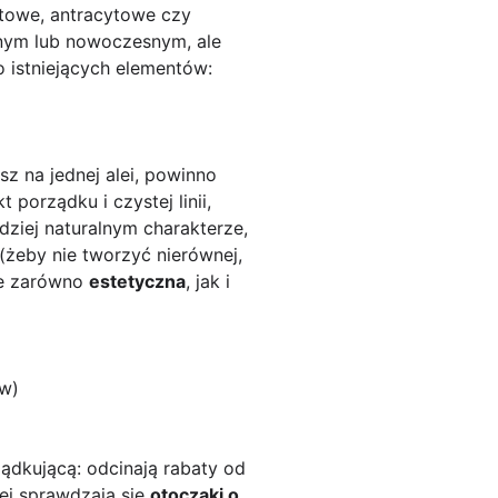
fitowe, antracytowe czy
cznym lub nowoczesnym, ale
o istniejących elementów:
z na jednej alei, powinno
porządku i czystej linii,
rdziej naturalnym charakterze,
(żeby nie tworzyć nierównej,
zie zarówno
estetyczna
, jak i
ów)
ządkującą: odcinają rabaty od
piej sprawdzają się
otoczaki o