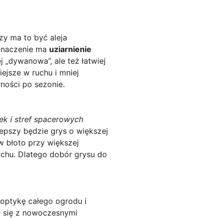
zy ma to być aleja
 znaczenie ma
uziarnienie
 „dywanowa”, ale też łatwiej
iejsze w ruchu i mniej
ności po sezonie.
żek i stref spacerowych
epszy będzie grys o większej
w błoto przy większej
uchu. Dlatego dobór grysu do
 optykę całego ogrodu i
e się z nowoczesnymi