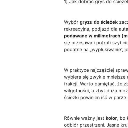
1) Jak dobrać grys do ścieżek
Wybór
gryzu do ścieżek
zacz
rekreacyjna, podjazd dla au
podawane w milimetrach (
się przesuwa i potrafi szybcie
podatne na „wypłukiwanie”, 
W praktyce najczęściej spraw
wybiera się zwykle mniejsze 
frakcji. Warto pamiętać, że z
wilgotności, a zbyt duża mo
ścieżki powinien iść w parz
Równie ważny jest
kolor
, bo
odbiór przestrzeni. Jasne k