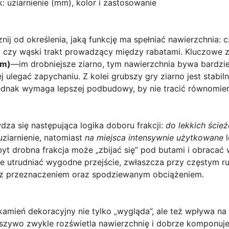
: uziarnienie (mm), kolor i zastosowanie
nij od określenia, jaką funkcję ma spełniać nawierzchnia: c
ta czy wąski trakt prowadzący między rabatami. Kluczowe
mm)
—im drobniejsze ziarno, tym nawierzchnia bywa bardziej
j ulegać zapychaniu. Z kolei grubszy gry ziarno jest stabiln
jednak wymaga lepszej podbudowy, by nie tracić równomier
dza się następująca logika doboru frakcji:
do lekkich ście
uziarnienie, natomiast
na miejsca intensywnie użytkowane
l
byt drobna frakcja może „zbijać się” pod butami i obracać 
że utrudniać wygodne przejście, zwłaszcza przy częstym r
e z przeznaczeniem oraz spodziewanym obciążeniem.
 kamień dekoracyjny nie tylko „wygląda”, ale też wpływa na
ruszywo zwykle rozświetla nawierzchnię i dobrze komponuj