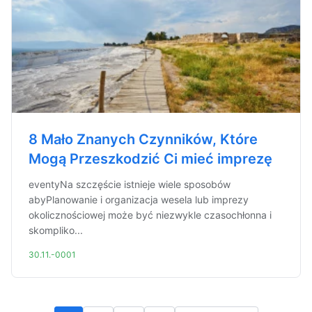
8 Mało Znanych Czynników, Które
Mogą Przeszkodzić Ci mieć imprezę
eventyNa szczęście istnieje wiele sposobów
abyPlanowanie i organizacja wesela lub imprezy
okolicznościowej może być niezwykle czasochłonna i
skompliko...
30.11.-0001