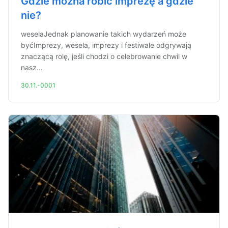
Gdzie można robić imprezę a gdzie
nie?
weselaJednak planowanie takich wydarzeń może
byćImprezy, wesela, imprezy i festiwale odgrywają
znaczącą rolę, jeśli chodzi o celebrowanie chwil w
nasz...
30.11.-0001