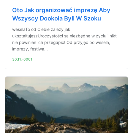
Oto Jak organizować imprezę Aby
Wszyscy Dookoła Byli W Szoku
weselaTo od Ciebie zależy jak
ukształtujeszUroczystości są niezbędne w życiu i nikt
nie powinien ich przegapić! Od przyjęć po wesela,
imprezy, festiwa...
30.11.-0001