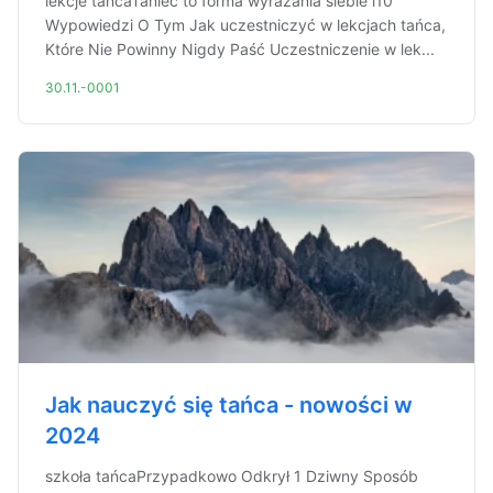
lekcje tańcaTaniec to forma wyrażania siebie i10
Wypowiedzi O Tym Jak uczestniczyć w lekcjach tańca,
Które Nie Powinny Nigdy Paść Uczestniczenie w lek...
30.11.-0001
Jak nauczyć się tańca - nowości w
2024
szkoła tańcaPrzypadkowo Odkrył 1 Dziwny Sposób