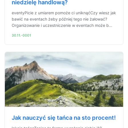
niedzielę handlową?
eventyPicie z umiarem pomoże ci uniknąćCzy wiesz jak
bawić na eventach żeby później tego nie żałować?
Organizowanie i uczestniczenie w eventach może b...
30.11.-0001
Jak nauczyć się tańca na sto procent!