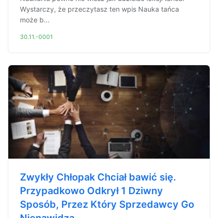
Wystarczy, że przeczytasz ten wpis Nauka tańca
może b...
30.11.-0001
Zwykły Chłopak Chciał bawić się.
Przypadkowo Odkrył 1 Dziwny
Sposób, Przez Który Sprzedawcy Go