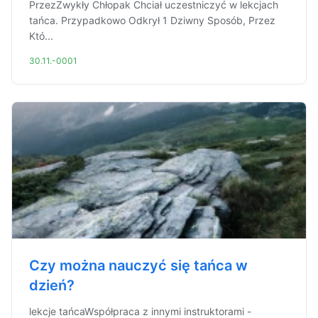
PrzezZwykły Chłopak Chciał uczestniczyć w lekcjach
tańca. Przypadkowo Odkrył 1 Dziwny Sposób, Przez
Któ...
30.11.-0001
Czy można nauczyć się tańca w
dzień?
lekcje tańcaWspółpraca z innymi instruktorami -