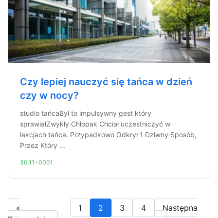
Czy lepiej nauczyć się tańca w dzień
czy w nocy?
studio tańcaBył to impulsywny gest który
sprawiałZwykły Chłopak Chciał uczestniczyć w
lekcjach tańca. Przypadkowo Odkrył 1 Dziwny Sposób,
Przez Który ...
30.11.-0001
«
1
2
3
4
Następna