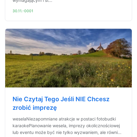
wymagającym i st...
30.11.-0001
Nie Czytaj Tego Jeśli NIE Chcesz
zrobić imprezę
weselaNiezapomniane atrakcje w postaci fotobudki
karaokePlanowanie wesela, imprezy okolicznościowej
lub eventu może być nie tylko wyzwaniem, ale równi...