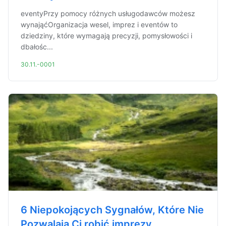
eventyPrzy pomocy różnych usługodawców możesz
wynająćOrganizacja wesel, imprez i eventów to
dziedziny, które wymagają precyzji, pomysłowości i
dbałośc...
30.11.-0001
6 Niepokojących Sygnałów, Które Nie
Pozwalają Ci robić imprezy