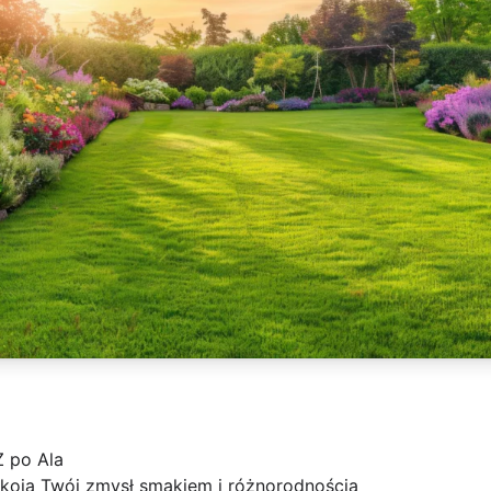
Z po Ala
koją Twój zmysł smakiem i różnorodnością