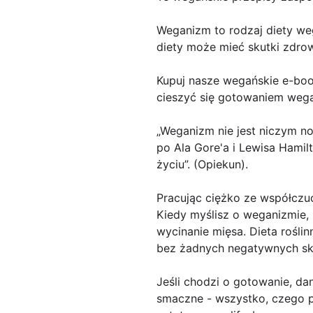
Weganizm to rodzaj diety weg
diety może mieć skutki zdro
Kupuj nasze wegańskie e-book
cieszyć się gotowaniem weg
„Weganizm nie jest niczym no
po Ala Gore'a i Lewisa Hamil
życiu”. (Opiekun).
Pracując ciężko ze współczu
Kiedy myślisz o weganizmie, 
wycinanie mięsa. Dieta rośli
bez żadnych negatywnych s
Jeśli chodzi o gotowanie, d
smaczne - wszystko, czego p