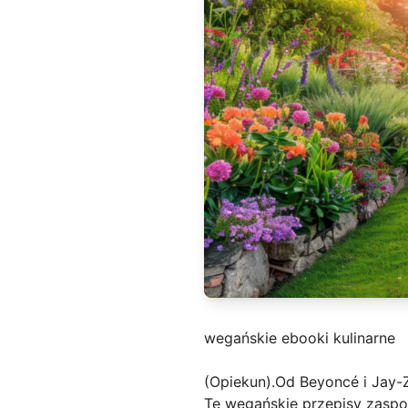
wegańskie ebooki kulinarne
(Opiekun).Od Beyoncé i Jay-
Te wegańskie przepisy zaspo