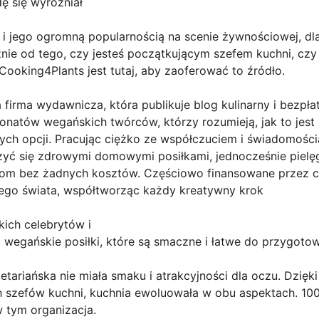
dę się wyróżniał
 jego ogromną popularnością na scenie żywnościowej, dla
nie od tego, czy jesteś początkującym szefem kuchni, czy
 Cooking4Plants jest tutaj, aby zaoferować to źródło.
 firma wydawnicza, która publikuje blog kulinarny i bezpł
onatów wegańskich twórców, którzy rozumieją, jak to jest b
ych opcji. Pracując ciężko ze współczuciem i świadomośc
szyć się zdrowymi domowymi posiłkami, jednocześnie pielę
m bez żadnych kosztów. Częściowo finansowane przez cro
ego świata, współtworząc każdy kreatywny krok
kich celebrytów i
wegańskie posiłki, które są smaczne i łatwe do przygotow
etariańska nie miała smaku i atrakcyjności dla oczu. Dzięk
 szefów kuchni, kuchnia ewoluowała w obu aspektach. 10
 w tym organizacja.