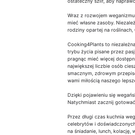
ostateczny szlif, aby napraw
Wraz z rozwojem weganizmu i
mieć własne zasoby. Niezależ
rodziny opartej na roślinach,
Cooking4Plants to niezależna
trybu życia pisane przez pasj
pragnąc mieć więcej dostępn
największej liczbie osób cie
smacznym, zdrowym przepiso
wami miłością naszego lepsz
Dzięki pojawieniu się wegańs
Natychmiast zacznij gotować 
Przez długi czas kuchnia weg
celebrytów i doświadczonych
na śniadanie, lunch, kolację,