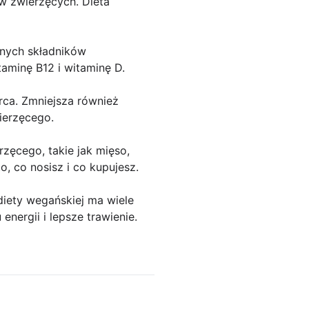
w zwierzęcych. Dieta
nych składników
aminę B12 i witaminę D.
erca. Zmniejsza również
ierzęcego.
zęcego, takie jak mięso,
to, co nosisz i co kupujesz.
diety wegańskiej ma wiele
energii i lepsze trawienie.