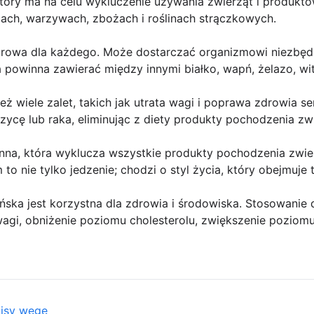
tóry ma na celu wykluczenie używania zwierząt i produktó
ach, warzywach, zbożach i roślinach strączkowych.
rowa dla każdego. Może dostarczać organizmowi niezbęd
powinna zawierać między innymi białko, wapń, żelazo, wit
eż wiele zalet, takich jak utrata wagi i poprawa zdrowia s
ycę lub raka, eliminując z diety produkty pochodzenia zw
inna, która wyklucza wszystkie produkty pochodzenia zwier
 to nie tylko jedzenie; chodzi o styl życia, który obejmuje 
ska jest korzystna dla zdrowia i środowiska. Stosowanie 
wagi, obniżenie poziomu cholesterolu, zwiększenie poziomu 
pisy wege