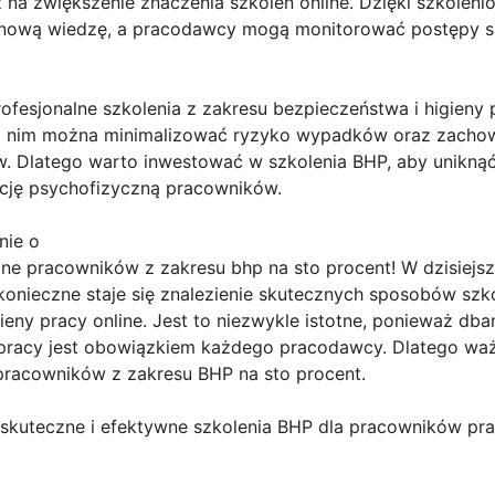
na zwiększenie znaczenia szkoleń online. Dzięki szkolen
ać nową wiedzę, a pracodawcy mogą monitorować postępy s
ofesjonalne szkolenia z zakresu bezpieczeństwa i higieny
ki nim można minimalizować ryzyko wypadków oraz zachow
 Dlatego warto inwestować w szkolenia BHP, aby uniknąć 
ję psychofizyczną pracowników.
nie o
ine pracowników z zakresu bhp na sto procent! W dzisiejsz
 konieczne staje się znalezienie skutecznych sposobów sz
ieny pracy online. Jest to niezwykle istotne, ponieważ db
racy jest obowiązkiem każdego pracodawcy. Dlatego ważn
 pracowników z zakresu BHP na sto procent.
skuteczne i efektywne szkolenia BHP dla pracowników prac