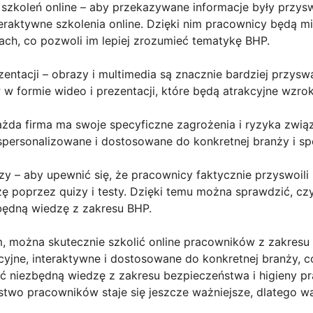
 szkoleń online – aby przekazywane informacje były przyswa
eraktywne szkolenia online. Dzięki nim pracownicy będą mi
jach, co pozwoli im lepiej zrozumieć tematykę BHP.
entacji – obrazy i multimedia są znacznie bardziej przyswa
w formie wideo i prezentacji, które będą atrakcyjne wzrok
każda firma ma swoje specyficzne zagrożenia i ryzyka zwi
 spersonalizowane i dostosowane do konkretnej branży i s
zy – aby upewnić się, że pracownicy faktycznie przyswoili
zę poprzez quizy i testy. Dzięki temu można sprawdzić, czy
będną wiedzę z zakresu BHP.
można skutecznie szkolić online pracowników z zakresu 
akcyjne, interaktywne i dostosowane do konkretnej branży,
ić niezbędną wiedzę z zakresu bezpieczeństwa i higieny p
ństwo pracowników staje się jeszcze ważniejsze, dlatego 