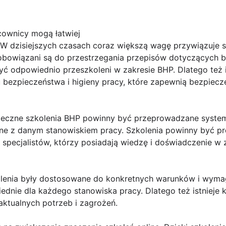
cownicy mogą łatwiej
 W dzisiejszych czasach coraz większą wagę przywiązuje 
obowiązani są do przestrzegania przepisów dotyczących b
ć odpowiednio przeszkoleni w zakresie BHP. Dlatego też i
u bezpieczeństwa i higieny pracy, które zapewnią bezpiec
teczne szkolenia BHP powinny być przeprowadzane system
ane z danym stanowiskiem pracy. Szkolenia powinny być 
specjalistów, którzy posiadają wiedzę i doświadczenie w 
olenia były dostosowane do konkretnych warunków i wymag
dnie dla każdego stanowiska pracy. Dlatego też istnieje 
ktualnych potrzeb i zagrożeń.