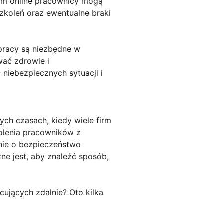
iom online pracownicy mogą
zkoleń oraz ewentualne braki
 pracy są niezbędne w
ać zdrowie i
niebezpiecznych sytuacji i
ych czasach, kiedy wiele firm
kolenia pracowników z
anie o bezpieczeństwo
e jest, aby znaleźć sposób,
ujących zdalnie? Oto kilka